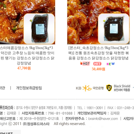
스터매콤강정소스 9kg/1box(3kg*3
[몬스터_속초강정소스 9kg/1box(3kg*3
] 약간은 고추장 느낌의 매콤한 맛이
팩)] 전통 원조속초강정 맛을 재현한 볶
된 땡기는 강정소스 닭강정소스 닭
음용 강정소스 닭강정소스 닭강정양념
강정양념
47,700원
50,400원