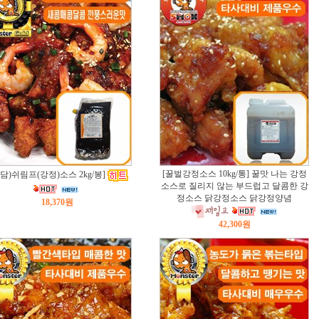
[꿀벌강정소스 10kg/통] 꿀맛 나는 강정
소담)쉬림프(강정)소스 2kg/봉]
소스로 질리지 않는 부드럽고 달콤한 강
정소스 닭강정소스 닭강정양념
18,370원
42,300원