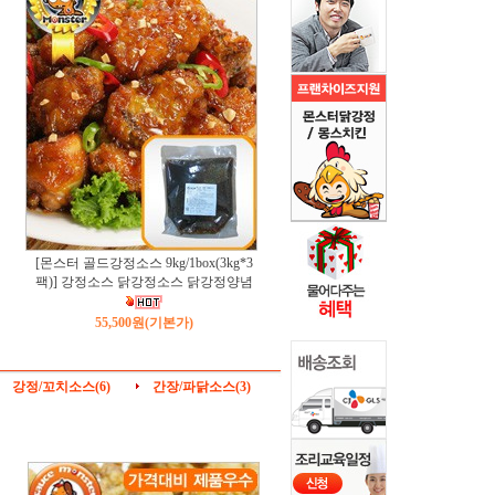
[몬스터 골드강정소스 9kg/1box(3kg*3
팩)] 강정소스 닭강정소스 닭강정양념
55,500원
(기본가)
강정/꼬치소스(6)
간장/파닭소스(3)