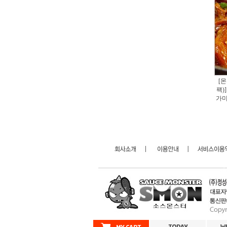
[몬
팩)
가미