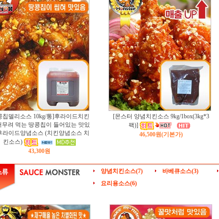
콩칩델리소스 10kg/통]후라이드치킨
[몬스터 양념치킨소스 9kg/1box(3kg*3
버무려 먹는 땅콩칩이 들어있는 맛있
팩)]
후라이드양념소스 (치킨양념소스 치
46,500원
(기본가)
킨소스)
43,300원
양념치킨소스(7)
바베큐소스(3)
요리용소스(6)