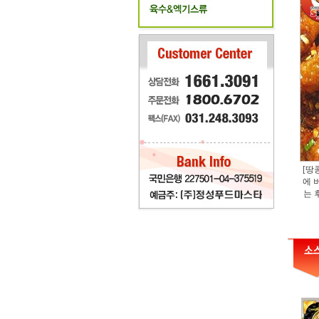
[땅
에 
는 