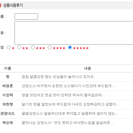
름 :
용 :
평점
★
★★
★★★
★★★★
★★★★★
이름
내용
쩡
점점 달콤강정 찾는 손님들이 늘어나고 있어요
배용훈
강정소스 바꾸면서 순한맛 소스찾다가 시킨건데 부드럽게 ...
이정택
정말 맛있어요 쪼금 맛이 진하면 럭셔리 할꺼같은데 ...
재현짱
달기만 한줄 알았는데 부드럽게 다네요 강정튀김하고 궁합이...
괜찮네요.
꿀벌강정소스 말씀하신대로 부더럽고 달콤하며 질리지 않는 ...
백순례
꿀맛나는 강정소스~ 맛도 찐하고 바삭한느낌을 잘살려준 ...