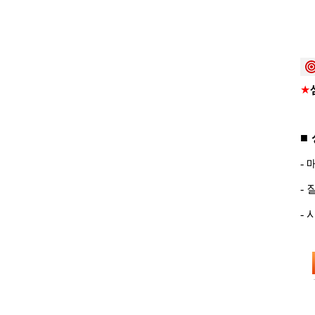
★
■
-
-
-