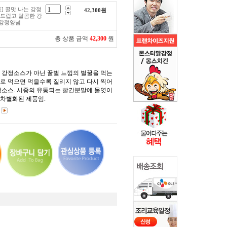
통] 꿀맛 나는 강정
42,300
원
부드럽고 달콤한 강
닭강정양념
총 상품 금액
42,300
원
 강정소스가 아닌 꿀벌 느낌의 벌꿀을 먹는
로 먹으면 먹을수록 질리지 않고 다시 찍어
정소스. 시중의 유통되는 빨간분말에 물엿이
차별화된 제품임.
)