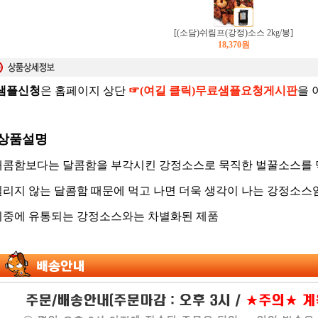
[(소담)쉬림프(강정)소스 2kg/봉]
18,370
원
샘플신청
은 홈페이지 상단
☞(여길 클릭)무료샘플요청게시판
을 
 상품설명
 매콤함보다는 달콤함을 부각시킨 강정소스로 묵직한 벌꿀소스를 
 질리지 않는 달콤함 때문에 먹고 나면 더욱 생각이 나는 강정소스임
 시중에 유통되는 강정소스와는 차별화된 제품