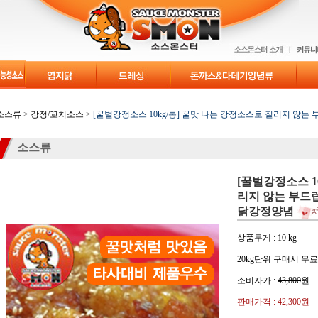
소스류
>
강정/꼬치소스
>
[꿀벌강정소스 10kg/통] 꿀맛 나는 강정소스로 질리지 않
소스류
[꿀벌강정소스 1
리지 않는 부드
닭강정양념
상품무게 : 10 kg
20kg단위 구매시 무
소비자가 :
43,800
원
판매가격 :
42,300원