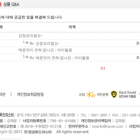
에 대해 궁금한 점을 해결해 드립니다.
호
제목
강정요리법요~
4
소
Re: 강정요리법요~
3
매운맛이 전혀 없나요 - 아이들용
2
소
Re: 매운맛이 전혀 없나요 - 아이들용
1
[1]